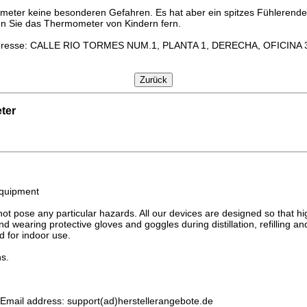
er keine besonderen Gefahren. Es hat aber ein spitzes Fühlerende, s
ten Sie das Thermometer von Kindern fern.
dresse: CALLE RIO TORMES NUM.1, PLANTA 1, DERECHA, OFICINA 3,
Zurück
eter
 equipment
 not pose any particular hazards. All our devices are designed so that 
d wearing protective gloves and goggles during distillation, refilling an
 for indoor use.
ns.
, Email address: support(ad)herstellerangebote.de