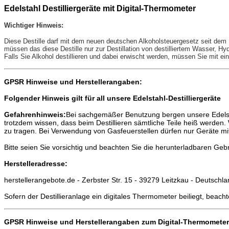
Edelstahl Destilliergeräte mit Digital-Thermometer
Wichtiger Hinweis:
Diese Destille darf mit dem neuen deutschen Alkoholsteuergesetz seit dem 
müssen das diese Destille nur zur Destillation von destilliertem Wasser, H
Falls Sie Alkohol destillieren und dabei erwischt werden, müssen Sie mit e
GPSR Hinweise und Herstellerangaben:
Folgender Hinweis gilt für all unsere Edelstahl-Destilliergeräte
Gefahrenhinweis:
Bei sachgemäßer Benutzung bergen unsere Edelstah
trotzdem wissen, dass beim Destillieren sämtliche Teile heiß werden
zu tragen. Bei Verwendung von Gasfeuerstellen dürfen nur Geräte 
Bitte seien Sie vorsichtig und beachten Sie die herunterladbaren Ge
Herstelleradresse:
herstellerangebote.de - Zerbster Str. 15 - 39279 Leitzkau - Deutschl
Sofern der Destillieranlage ein digitales Thermometer beiliegt, beac
GPSR Hinweise und Herstellerangaben zum Digital-Thermomete