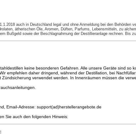
1.1.2018 auch in Deutschland legal und ohne Anmeldung bei den Behörden verk
ydrolaten, ätherischen Öle, Aromen, Düften, Parfums, Lebensmitteln, zu alch
inem Bußgeld sowie der Beschlagnahmung der Destillieranlage rechnen. Bis zu
ldestillen keine besonderen Gefahren. Alle unsere Geräte sind so kon
. Wir empfehlen daher dringend, während der Destillation, bei Nachfül
mit Zündsicherung verwendet werden. In Innenräumen müssen die ver
brauchsanleitungen.
and, Email-Adresse: support(ad)herstellerangebote.de
hten Sie auch den folgenden Hinweis:
r: