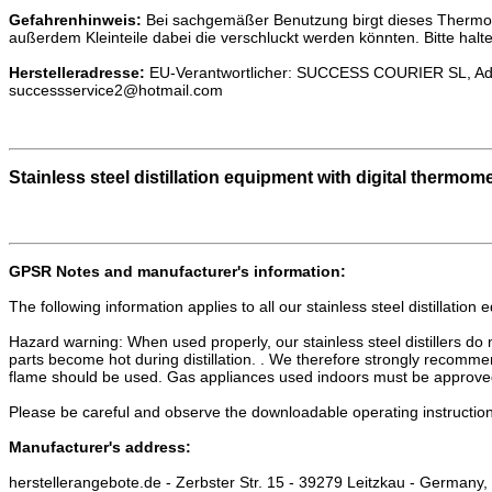
Gefahrenhinweis:
Bei sachgemäßer Benutzung birgt dieses Thermomet
außerdem Kleinteile dabei die verschluckt werden könnten. Bitte hal
Herstelleradresse:
EU-Verantwortlicher: SUCCESS COURIER SL, A
successservice2@hotmail.com
Stainless steel distillation equipment with digital thermom
GPSR Notes and manufacturer's information:
The following information applies to all our stainless steel distillation
Hazard warning: When used properly, our stainless steel distillers do
parts become hot during distillation. . We therefore strongly recommen
flame should be used. Gas appliances used indoors must be approved
Please be careful and observe the downloadable operating instructio
Manufacturer's address:
herstellerangebote.de - Zerbster Str. 15 - 39279 Leitzkau - Germany