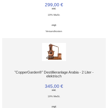
299,00 €
inkl.
19% MwSt.
zzgl.
Versandkosten
"CopperGarden®" Destillieranlage Arabia - 2 Liter -
elektrisch
345,00 €
inkl.
19% MwSt.
zzgl.