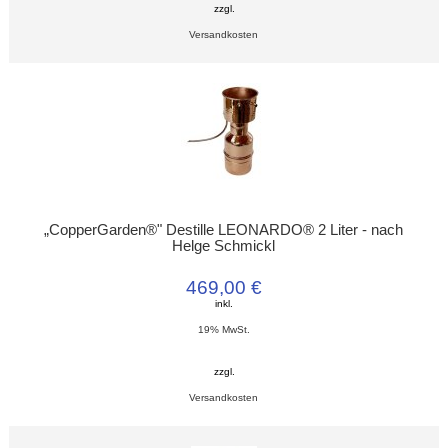
zzgl.
Versandkosten
„CopperGarden®" Destille LEONARDO® 2 Liter - nach
Helge Schmickl
469,00 €
inkl.
19% MwSt.
zzgl.
Versandkosten