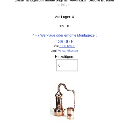
Diese handgeschmiedete original "Al-Ambik®" Destille ist sofort
lieferbar...
Auf Lager: 4
109.101
4 - 7 Werktage oder erhöhte Montagezeit
139,00 €
inkl.
19% MwSt.
zzgl.
Versandkosten
Hinzufügen: