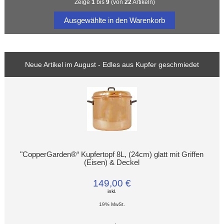
Zeige
1
bis
9
(von
22
Artikeln)
Neue Artikel im August - Edles aus Kupfer geschmiedet
"CopperGarden®“ Kupfertopf 8L, (24cm) glatt mit Griffen
(Eisen) & Deckel
149,00 €
inkl.
19% MwSt.