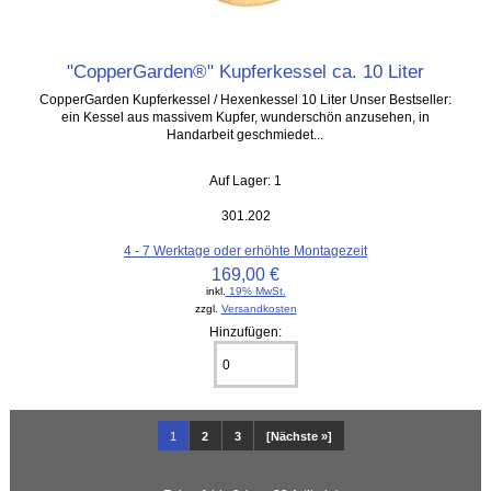
"CopperGarden®" Kupferkessel ca. 10 Liter
CopperGarden Kupferkessel / Hexenkessel 10 Liter Unser Bestseller:
ein Kessel aus massivem Kupfer, wunderschön anzusehen, in
Handarbeit geschmiedet...
Auf Lager: 1
301.202
4 - 7 Werktage oder erhöhte Montagezeit
169,00 €
inkl.
19% MwSt.
zzgl.
Versandkosten
Hinzufügen:
1
2
3
[Nächste »]