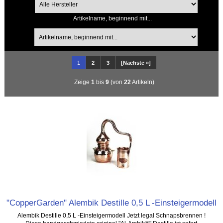
Artikelname, beginnend mit...
1
2
3
[Nächste »]
Zeige
1
bis
9
(von
22
Artikeln)
"CopperGarden" Alembik Destille 0,5 L -Einsteigermodell
Alembik Destille 0,5 L -Einsteigermodell Jetzt legal Schnapsbrennen !