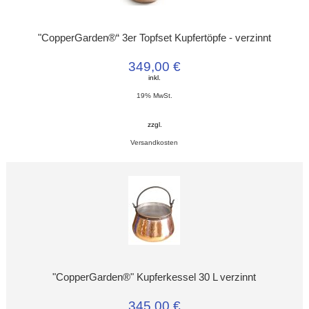
"CopperGarden®“ 3er Topfset Kupfertöpfe - verzinnt
349,00 €
inkl.
19% MwSt.
zzgl.
Versandkosten
"CopperGarden®" Kupferkessel 30 L verzinnt
345,00 €