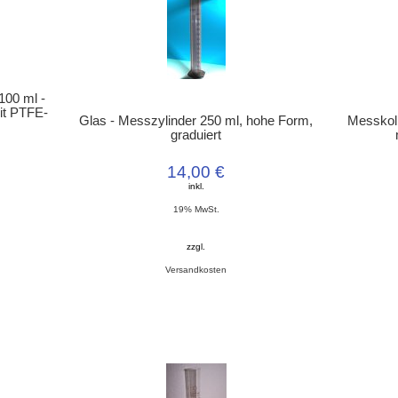
100 ml -
it PTFE-
Glas - Messzylinder 250 ml, hohe Form,
Messkolb
graduiert
14,00 €
inkl.
19% MwSt.
zzgl.
Versandkosten