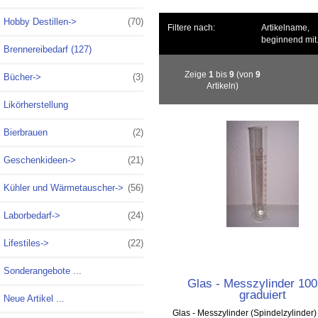
Hobby Destillen->
(70)
Filtere nach:
Artikelname,
beginnend mit.
Brennereibedarf (127)
Zeige
1
bis
9
(von
9
Bücher->
(3)
Artikeln)
Likörherstellung
Bierbrauen
(2)
Geschenkideen->
(21)
Kühler und Wärmetauscher->
(56)
Laborbedarf
->
(24)
Lifestiles->
(22)
Sonderangebote ...
Glas - Messzylinder 100
graduiert
Neue Artikel ...
Glas - Messzylinder (Spindelzylinder)