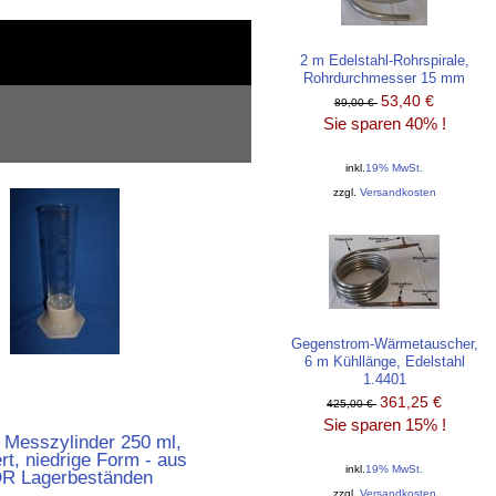
2 m Edelstahl-Rohrspirale,
Rohrdurchmesser 15 mm
53,40 €
89,00 €
Sie sparen 40% !
inkl.
19% MwSt.
zzgl.
Versandkosten
Gegenstrom-Wärmetauscher,
6 m Kühllänge, Edelstahl
1.4401
361,25 €
425,00 €
Sie sparen 15% !
 Messzylinder 250 ml,
rt, niedrige Form - aus
inkl.
19% MwSt.
R Lagerbeständen
zzgl.
Versandkosten