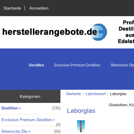
Startseite
Anmelden
Destillen
Exclusive Premium Destillen
Ätherische Öl
Startseite
::
Laborbedarf
:: Laborglas
Kategorien
Glaskolben, Küh
Destillen
->
(335)
Laborglas
Exclusive Premium Destillen->
(9)
Ätherische Öle->
(89)