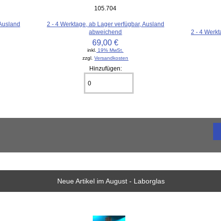
105.704
 Ausland
2 - 4 Werktage, ab Lager verfügbar, Ausland
abweichend
2 - 4 Werkt
69,00 €
inkl.
19% MwSt.
zzgl.
Versandkosten
Hinzufügen:
Neue Artikel im August - Laborglas