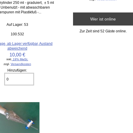
ylinder 250 ml - graduiert, ± 5 ml
C Unbenutzt - mit abwaschbaren
rspuren mit Plastikfuß -...
Wer ist online
Auf Lager: 53
Zur Zeit sind 52 Gäste online.
100.532
age, ab Lager verfügbar, Ausland
abweichend
10,00 €
inkl.
19% MwSt.
zzgl.
Versandkosten
Hinzufügen: