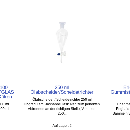
 100
250 ml
Er
ATGLAS
Ölabscheider/Scheidetrichter
Gummisto
-Küken
Ölabscheider / Scheidetrichter 250 ml
100 ml
ungraduiert Glashahn/Glasküken zum perfekten
Erlenme
000 ml
Abtrennen an der richtigen Stelle, Volumen:
Enghals 
250...
Sammeln v
Auf Lager: 2