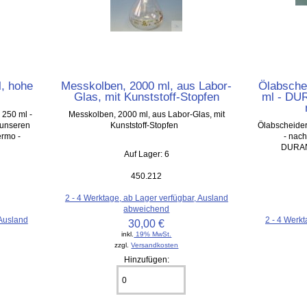
l, hohe
Messkolben, 2000 ml, aus Labor-
Ölabschei
Glas, mit Kunststoff-Stopfen
ml - DUR
 250 ml -
Messkolben, 2000 ml, aus Labor-Glas, mit
 unseren
Kunststoff-Stopfen
Ölabscheider 
rmo -
- nac
DURAN
Auf Lager: 6
450.212
2 - 4 Werktage, ab Lager verfügbar, Ausland
abweichend
 Ausland
2 - 4 Werkt
30,00 €
inkl.
19% MwSt.
zzgl.
Versandkosten
Hinzufügen: