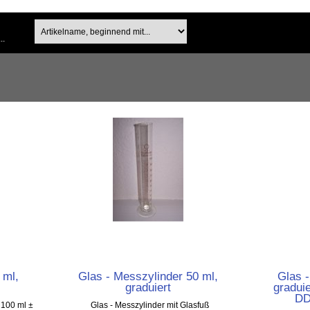
..
 ml,
Glas - Messzylinder 50 ml,
Glas -
graduiert
graduie
DD
 100 ml ±
Glas - Messzylinder mit Glasfuß