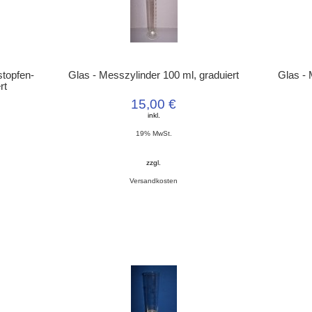
topfen-
Glas - Messzylinder 100 ml, graduiert
Glas - 
rt
15,00 €
inkl.
19% MwSt.
zzgl.
Versandkosten