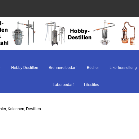
e
Hobby Destillen
Brennereibedarf
Bücher
Likörherstellung
Laborbedarf
Lifestiles
ler, Kolonnen, Destillen