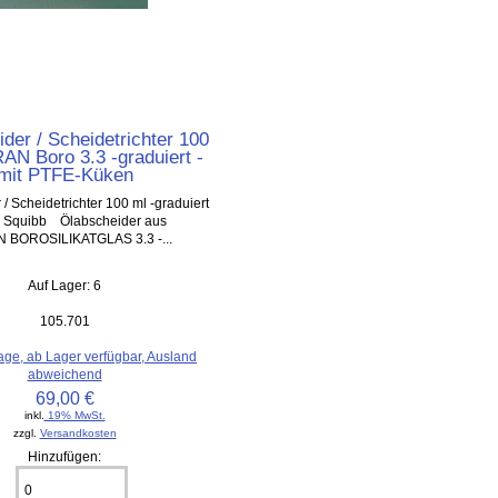
der / Scheidetrichter 100
AN Boro 3.3 -graduiert -
mit PTFE-Küken
/ Scheidetrichter 100 ml -graduiert
h Squibb Ölabscheider aus
 BOROSILIKATGLAS 3.3 -...
Auf Lager: 6
105.701
age, ab Lager verfügbar, Ausland
abweichend
69,00 €
inkl.
19% MwSt.
zzgl.
Versandkosten
Hinzufügen: