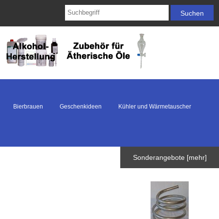
Bierbrauen
Geschenkideen
Kühler und Wärmetauscher
Sonderangebote [mehr]