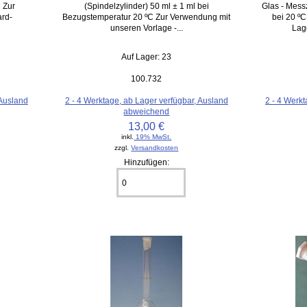
 Zur
(Spindelzylinder) 50 ml ± 1 ml bei
Glas - Messz
ard-
Bezugstemperatur 20 ºC Zur Verwendung mit
bei 20 º
unseren Vorlage -...
Lage
Auf Lager: 23
100.732
 Ausland
2 - 4 Werktage, ab Lager verfügbar, Ausland
2 - 4 Werkt
abweichend
13,00 €
inkl.
19% MwSt.
zzgl.
Versandkosten
Hinzufügen: