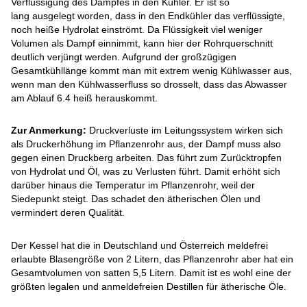
Verflüssigung des Dampfes in den Kühler. Er ist so
lang ausgelegt worden, dass in den Endkühler das verflüssigte,
noch heiße Hydrolat einströmt. Da Flüssigkeit viel weniger
Volumen als Dampf einnimmt, kann hier der Rohrquerschnitt
deutlich verjüngt werden. Aufgrund der großzügigen
Gesamtkühllänge kommt man mit extrem wenig Kühlwasser aus,
wenn man den Kühlwasserfluss so drosselt, dass das Abwasser
am Ablauf 6.4 heiß herauskommt.
Zur Anmerkung:
Druckverluste im Leitungssystem wirken sich
als Druckerhöhung im Pflanzenrohr aus, der Dampf muss also
gegen einen Druckberg arbeiten. Das führt zum Zurücktropfen
von Hydrolat und Öl, was zu Verlusten führt. Damit erhöht sich
darüber hinaus die Temperatur im Pflanzenrohr, weil der
Siedepunkt steigt. Das schadet den ätherischen Ölen und
vermindert deren Qualität.
Der Kessel hat die in Deutschland und Österreich meldefrei
erlaubte Blasengröße von 2 Litern, das Pflanzenrohr aber hat ein
Gesamtvolumen von satten 5,5 Litern. Damit ist es wohl eine der
größten legalen und anmeldefreien Destillen für ätherische Öle.