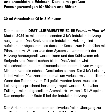
und anmeldefreie Edelstahl-Destille mit großem
Fassungsvermögen für Blüten und Blätter
30 ml Ätherisches Öl in 8 Minuten
Der meldefreie
DESTILLIERMEISTER E2-55
Premium Plus_IH
Modell 2025
ist mit einer passenden 3 kW Induktionsheizung
ausgestattet. Das Stativ und die Induktions-Heizung sind
aufeinander abgestimmt, so dass der Kessel zum Nachfüllen mit
Pflanzen bzw. Wasser aus dem System zusammen mit der
Heizung herausgerollt werden kann und das Kühlsystem mit
Steigrohr und Deckel stehen bleibt. Das Arbeiten wird
also schneller und damit ökonomischer. Innerhalb von wenigen
Minuten kann die nächste Destillation starten. Die 3 kW Leistung
ist bei vollem Pflanzenrohr optimal, um verlustarm zu destillieren.
Wenn das Rohr nur zum Teil gefüllt werden kann, muss die
Leistung entsprechend heruntergeregelt werden. Bei halber
Füllung - mit hochgestelltem Aromakorb - wären 1,5 kW optimal.
Das entspricht der Stufe 5 bei der Induktionsheizung.
Der Vorkondensor dient dem druckverlustfreien Übergang zur