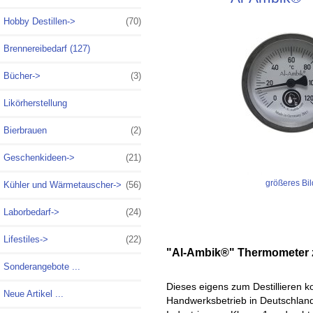
Hobby Destillen
->
(70)
Brennereibedarf (127)
Bücher->
(3)
Likörherstellung
Bierbrauen
(2)
Geschenkideen->
(21)
größeres Bil
Kühler und Wärmetauscher->
(56)
Laborbedarf->
(24)
Lifestiles->
(22)
"Al-Ambik®" Thermometer z
Sonderangebote ...
Dieses eigens zum Destillieren k
Neue Artikel ...
Handwerksbetrieb in Deutschland 