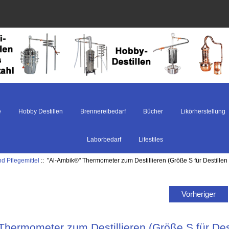
e
Hobby Destillen
Brennereibedarf
Bücher
Likörherstellung
Laborbedarf
Lifestiles
d Pflegemittel
:: "Al-Ambik®" Thermometer zum Destillieren (Größe S für Destillen b
Vorheriger
Thermometer zum Destillieren (Größe S für Desti