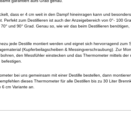
damit garantiert aufs Grad genau.
elt, dass er 4 cm weit in den Dampf hineinragen kann und besonders s
 Perfekt zum Destillieren ist auch der Anzeigebereich von 0°- 100 Gra
 70° und 90° Grad. Genau so, wie wir das beim Destillieren benötigen
 jede Destille montiert werden und eignet sich hervorragend zum Sel
agematerial (Kupferbeilagscheiben & Messingverschraubung). Zur Mon
bohren, den Messfühler einstecken und das Thermometer mittels der m
befestigen.
eter bei uns gemeinsam mit einer Destille bestellen, dann montieren 
 empfehlen dieses Thermometer für alle Destillen bis zu 30 Liter Brenn
e 6 cm Variante an.