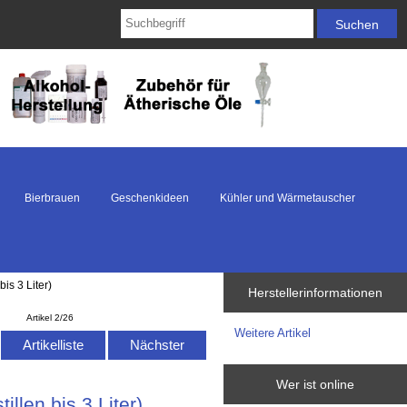
Bierbrauen
Geschenkideen
Kühler und Wärmetauscher
is 3 Liter)
Herstellerinformationen
Artikel 2/26
Weitere Artikel
Artikelliste
Nächster
Wer ist online
llen bis 3 Liter)