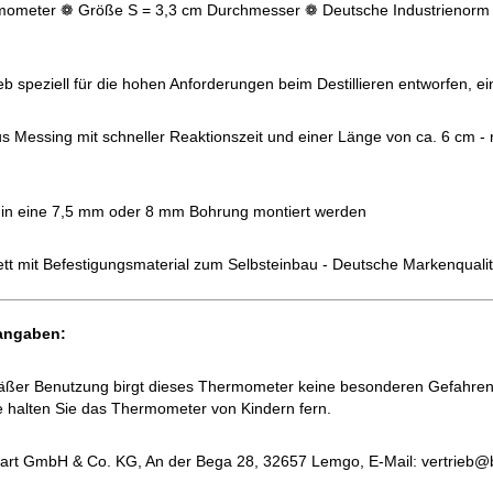
rmometer ❁ Größe S = 3,3 cm Durchmesser ❁ Deutsche Industrienorm K
 speziell für die hohen Anforderungen beim Destillieren entworfen, einz
s Messing mit schneller Reaktionszeit und einer Länge von ca. 6 cm - r
n eine 7,5 mm oder 8 mm Bohrung montiert werden
ett mit Befestigungsmaterial zum Selbsteinbau - Deutsche Markenqualit
rangaben:
er Benutzung birgt dieses Thermometer keine besonderen Gefahren. E
e halten Sie das Thermometer von Kindern fern.
t GmbH & Co. KG, An der Bega 28, 32657 Lemgo, E-Mail: vertrieb