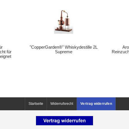
ür
"CopperGarden®" Whiskydestille 2L
Aro
cht für
Supreme
Reinzucht
eignet
Startseite
Widerrufsrecht
Vertrag widerrufen