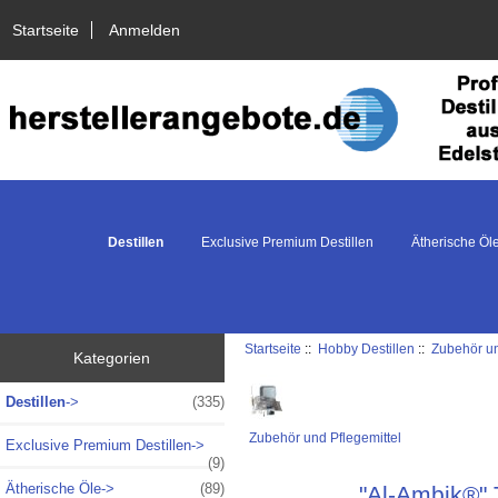
Startseite
Anmelden
Destillen
Exclusive Premium Destillen
Ätherische Öl
Startseite
::
Hobby Destillen
::
Zubehör un
Kategorien
Destillen
->
(335)
Zubehör und Pflegemittel
Exclusive Premium Destillen->
(9)
Ätherische Öle->
(89)
"Al-Ambik®" 