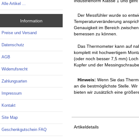
Industrienorm Klasse 1 und geht 
Alle Artikel ...
Der Messfühler wurde so entwick
Information
Temperaturveränderung anspricht.
Genauigkeit im Bereich zwischen
Preise und Versand
bemessen zu können.
Datenschutz
Das Thermometer kann auf nahezu
komplett mit hochwertigem Mont
AGB
(oder noch besser 7,5 mm) Loch 
Kupfer und der Messingschraube 
Widerrufsrecht
Hinweis:
Wenn Sie das Thermom
Zahlungsarten
an die bestmöglichste Stelle. Wir
bieten wir zusätzlich eine größer
Impressum
Kontakt
Site Map
Artikeldetails
Geschenkgutschein FAQ