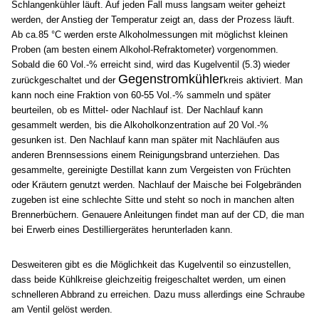
Schlangenkühler läuft. Auf jeden Fall muss langsam weiter geheizt
werden, der Anstieg der Temperatur zeigt an, dass der Prozess läuft.
Ab ca.85 °C werden erste Alkoholmessungen mit möglichst kleinen
Proben (am besten einem Alkohol-Refraktometer) vorgenommen.
Sobald die 60 Vol.-% erreicht sind, wird das Kugelventil (5.3) wieder
Gegenstromkühler
zurückgeschaltet und der
kreis aktiviert. Man
kann noch eine Fraktion von 60-55 Vol.-% sammeln und später
beurteilen, ob es Mittel- oder Nachlauf ist. Der Nachlauf kann
gesammelt werden, bis die Alkoholkonzentration auf 20 Vol.-%
gesunken ist. Den Nachlauf kann man später mit Nachläufen aus
anderen Brennsessions einem Reinigungsbrand unterziehen. Das
gesammelte, gereinigte Destillat kann zum Vergeisten von Früchten
oder Kräutern genutzt werden. Nachlauf der Maische bei Folgebränden
zugeben ist eine schlechte Sitte und steht so noch in manchen alten
Brennerbüchern. Genauere Anleitungen findet man auf der CD, die man
bei Erwerb eines Destilliergerätes herunterladen kann.
Desweiteren gibt es die Möglichkeit das Kugelventil so einzustellen,
dass beide Kühlkreise gleichzeitig freigeschaltet werden, um einen
schnelleren Abbrand zu erreichen. Dazu muss allerdings eine Schraube
am Ventil gelöst werden.