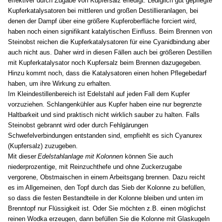
effektiver durch Zugabe von Kupfersalz erledigt. Lediglich gut gepflegte
Kupferkatalysatoren bei mittleren und großen Destillieranlagen, bei
denen der Dampf über eine größere Kupferoberfläche forciert wird,
haben noch einen signifikant katalytischen Einfluss. Beim Brennen von
Steinobst reichen die Kupferkatalysatoren für eine Cyanidbindung aber
auch nicht aus. Daher wird in diesen Fällen auch bei größeren Destillen
mit Kupferkatalysator noch Kupfersalz beim Brennen dazugegeben.
Hinzu kommt noch, dass die Katalysatoren einen hohen Pflegebedarf
haben, um ihre Wirkung zu erhalten.
Im Kleindestillenbereich ist Edelstahl auf jeden Fall dem Kupfer
vorzuziehen. Schlangenkühler aus Kupfer haben eine nur begrenzte
Haltbarkeit und sind praktisch nicht wirklich sauber zu halten. Falls
Steinobst gebrannt wird oder durch Fehlgärungen
Schwefelverbindungen entstanden sind, empfiehlt es sich Cyanurex
(Kupfersalz) zuzugeben.
Mit dieser
Edelstahlanlage mit Kolonnen
können
Sie auch
niederprozentige, mit Reinzuchthefe und ohne Zuckerzugabe
vergorene, Obstmaischen in einem Arbeitsgang brennen. Dazu reicht
es im Allgemeinen, den Topf durch das Sieb der Kolonne zu befüllen,
so dass die festen Bestandteile in der Kolonne bleiben und unten im
Brenntopf nur Flüssigkeit ist. Oder Sie möchten z.B. einen möglichst
reinen Wodka erzeugen, dann befüllen Sie die Kolonne mit Glaskugeln