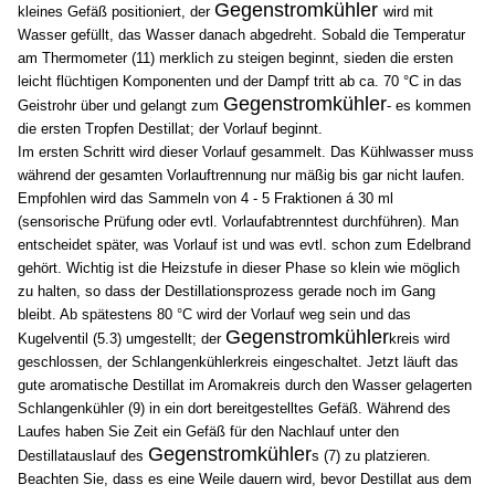
Gegenstromkühler
kleines Gefäß positioniert, der
wird mit
Wasser gefüllt, das Wasser danach abgedreht. Sobald die Temperatur
am Thermometer (11) merklich zu steigen beginnt, sieden die ersten
leicht flüchtigen Komponenten und der Dampf tritt ab ca. 70 °C in das
Gegenstromkühler
Geistrohr über und gelangt zum
- es kommen
die ersten Tropfen Destillat; der Vorlauf beginnt.
Im ersten Schritt wird dieser Vorlauf gesammelt. Das Kühlwasser muss
während der gesamten Vorlauftrennung nur mäßig bis gar nicht laufen.
Empfohlen wird das Sammeln von 4 - 5 Fraktionen á 30 ml
(sensorische Prüfung oder evtl. Vorlaufabtrenntest durchführen). Man
entscheidet später, was Vorlauf ist und was evtl. schon zum Edelbrand
gehört. Wichtig ist die Heizstufe in dieser Phase so klein wie möglich
zu halten, so dass der Destillationsprozess gerade noch im Gang
bleibt. Ab spätestens 80 °C wird der Vorlauf weg sein und das
Gegenstromkühler
Kugelventil (5.3) umgestellt; der
kreis wird
geschlossen, der Schlangenkühlerkreis eingeschaltet. Jetzt läuft das
gute aromatische Destillat im Aromakreis durch den Wasser gelagerten
Schlangenkühler (9) in ein dort bereitgestelltes Gefäß. Während des
Laufes haben Sie Zeit ein Gefäß für den Nachlauf unter den
Gegenstromkühler
Destillatauslauf des
s (7) zu platzieren.
Beachten Sie, dass es eine Weile dauern wird, bevor Destillat aus dem