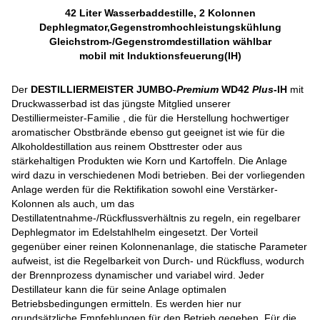
42 Liter Wasserbaddestille, 2 Kolonnen
Dephlegmator,Gegenstromhochleistungskühlung
Gleichstrom-/Gegenstromdestillation wählbar
mobil mit Induktionsfeuerung(IH)
Der
DESTILLIERMEISTER JUMBO-
Premium
WD42
Plus
-IH
mit
Druckwasserbad ist das jüngste Mitglied unserer
Destilliermeister-Familie , die für die Herstellung hochwertiger
aromatischer Obstbrände ebenso gut geeignet ist wie für die
Alkoholdestillation aus reinem Obsttrester oder aus
stärkehaltigen Produkten wie Korn und Kartoffeln. Die Anlage
wird dazu in verschiedenen Modi betrieben. Bei der vorliegenden
Anlage werden für die Rektifikation sowohl eine Verstärker-
Kolonnen als auch, um das
Destillatentnahme-/Rückflussverhältnis zu regeln, ein regelbarer
Dephlegmator im Edelstahlhelm eingesetzt. Der Vorteil
gegenüber einer reinen Kolonnenanlage, die statische Parameter
aufweist, ist die Regelbarkeit von Durch- und Rückfluss, wodurch
der Brennprozess dynamischer und variabel wird. Jeder
Destillateur kann die für seine Anlage optimalen
Betriebsbedingungen ermitteln. Es werden hier nur
grundsätzliche Empfehlungen für den Betrieb gegeben. Für die