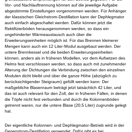
Vor- und Nachlauftrennung können auf die jeweilige Aufgabe
abgestimmte Einstellungen vorgenommen werden. Für Anhänger
der klassischen Gleichstrom-Destillation kann der Dephlegmator
auch einfach abgeschaltet werden. Dafür können jetzt die
Rektifizierböden herausgenommen werden, so dass ein
ungehinderter Wärmeaustausch auch über die
Erweiterungseinheiten möglich ist. Für das Brennen kleinerer
Mengen kann auch ein 12 Liter-Modul ausgebaut werden. Der
untere Brennkessel und die beiden Erweiterungseinheiten
können, anders als in früheren Modellen, vor dem Aufsetzen des
Helms fest verschlossen werden, so dass auch mit zunehmender
Alterung der Dichtungen die Verbindung zwischen den einzelnen
Modulen dicht bleibt und über die ganze Höhe (abzüglich zu
berücksichtigender Steigraum) gefüllt werden kann. Der
maßgebliche Blasenraum beträgt jetzt tatsächlich 42 Liter, und
das ist auch relevant für den Zoll, der in früheren Fällen, in denen
die Töpfe nicht fest verbunden und durch die Kolonnenböden
getrennt waren, nur die untere Blase (20,5 Liter) zugrunde gelegt
hat.
Der eigentliche Kolonnen- und Dephlegmator-Betrieb wird in der
Gegenstrom-Destillation verwendet. Dafür gibt es bei