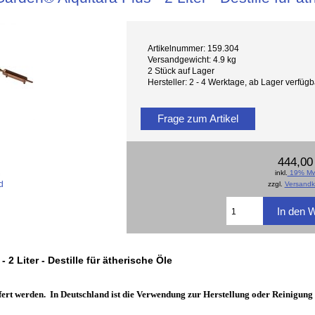
Artikelnummer: 159.304
Versandgewicht: 4.9 kg
2 Stück auf Lager
Hersteller: 2 - 4 Werktage, ab Lager verfü
Frage zum Artikel
444,00
inkl.
19% Mw
d
zzgl.
Versandk
2 Liter - Destille für ätherische Öle
efert werden. In Deutschland ist die Verwendung zur Herstellung oder Reinigung