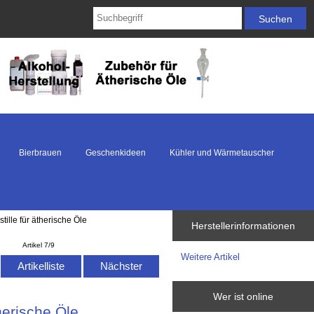
Bierbrauen
Geschenkideen
Kühler und Wärmetauscher
tille für ätherische Öle
Herstellerinformationen
Artikel 7/9
Weitere Artikel
Artikelliste
Nächster
Wer ist online
herische Öle