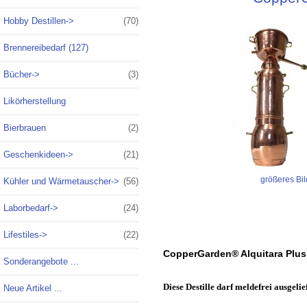
Hobby Destillen->
(70)
Brennereibedarf (127)
Bücher->
(3)
Likörherstellung
Bierbrauen
(2)
Geschenkideen->
(21)
größeres Bil
Kühler und Wärmetauscher->
(56)
Laborbedarf->
(24)
Lifestiles->
(22)
CopperGarden® Alquitara Plus - 
Sonderangebote ...
Diese Destille darf meldefrei ausgeli
Neue Artikel ...