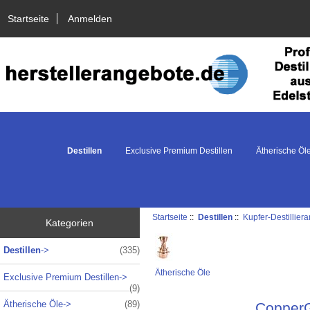
Startseite
Anmelden
Destillen
Exclusive Premium Destillen
Ätherische Öl
Startseite
::
Destillen
::
Kupfer-Destillier
Kategorien
Destillen
->
(335)
Ätherische Öle
Exclusive Premium Destillen->
(9)
Ätherische Öle->
(89)
CopperGa