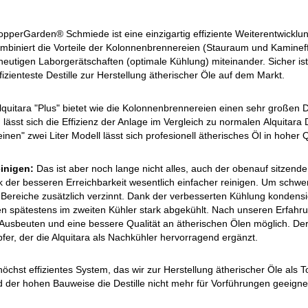
opperGarden® Schmiede ist eine einzigartig effiziente Weiterentwicklun
kombiniert die Vorteile der Kolonnenbrennereien (Stauraum und Kamineffe
tigen Laborgerätschaften (optimale Kühlung) miteinander. Sicher ist 
ffizienteste Destille zur Herstellung ätherischer Öle auf dem Markt.
lquitara "Plus" bietet wie die Kolonnenbrennereien einen sehr großen
 lässt sich die Effizienz der Anlage im Vergleich zu normalen Alquitara
inen" zwei Liter Modell lässt sich profesionell ätherisches Öl in hoher 
inigen:
Das ist aber noch lange nicht alles, auch der obenauf sitzende
k der besseren Erreichbarkeit wesentlich einfacher reinigen. Um schw
Bereiche zusätzlich verzinnt. Dank der verbesserten Kühlung kondensi
en spätestens im zweiten Kühler stark abgekühlt. Nach unseren Erfahru
Ausbeuten und eine bessere Qualität an ätherischen Ölen möglich. Der z
pfer, der die Alquitara als Nachkühler hervorragend ergänzt.
 höchst effizientes System, das wir zur Herstellung ätherischer Öle als
d der hohen Bauweise die Destille nicht mehr für Vorführungen geeignet