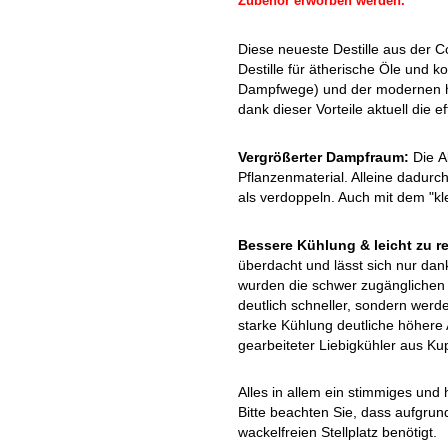
Zubehör erworben werden.
Diese neueste Destille aus der C
Destille für ätherische Öle und 
Dampfwege) und der modernen heu
dank dieser Vorteile aktuell die e
Vergrößerter Dampfraum:
Die A
Pflanzenmaterial. Alleine dadurch
als verdoppeln. Auch mit dem "kle
Bessere Kühlung & leicht zu re
überdacht und lässt sich nur dan
wurden die schwer zugänglichen 
deutlich schneller, sondern werd
starke Kühlung deutliche höhere 
gearbeiteter Liebigkühler aus Ku
Alles in allem ein stimmiges und
Bitte beachten Sie, dass aufgrun
wackelfreien Stellplatz benötigt.