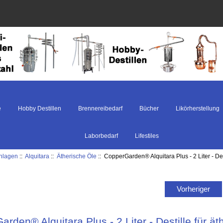
e
Hobby Destillen
Brennereibedarf
Bücher
Likörherstellung
Laborbedarf
Lifestiles
anlagen
::
Alquitara
::
Ätherische Öle
:: CopperGarden® Alquitara Plus - 2 Liter - Des
Vorheriger
rden® Alquitara Plus - 2 Liter - Destille für ät