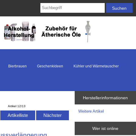
Bierbrauen
Geschenkideen
Kühler und Wärmetauscher
Herstellerinformationen
Artikel 12/13
Weitere Artikel
Artikelliste
Nächster
Wer ist online
lussverlängerung