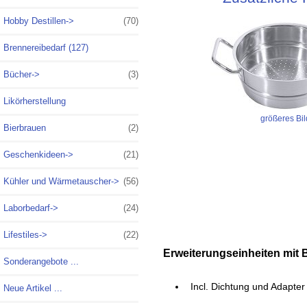
Hobby Destillen->
(70)
Brennereibedarf (127)
Bücher->
(3)
Likörherstellung
größeres Bil
Bierbrauen
(2)
Geschenkideen->
(21)
Kühler und Wärmetauscher->
(56)
Laborbedarf->
(24)
Lifestiles->
(22)
Erweiterungseinheiten mit
Sonderangebote ...
Incl. Dichtung und Adapter
Neue Artikel ...