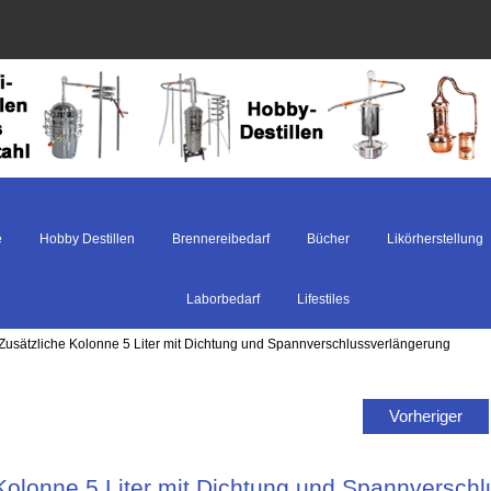
e
Hobby Destillen
Brennereibedarf
Bücher
Likörherstellung
Laborbedarf
Lifestiles
 Zusätzliche Kolonne 5 Liter mit Dichtung und Spannverschlussverlängerung
Vorheriger
Kolonne 5 Liter mit Dichtung und Spannversch