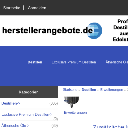
Startseite
Anmelden
Destillen
Exclusive Premium Destillen
Ätherische Öl
Startseite
::
Destillen
::
Erweiterungen
::
Kategorien
Destillen
->
(335)
Erweiterungen
Exclusive Premium Destillen->
(9)
Ätherische Öle->
(89)
Zusätzliche 