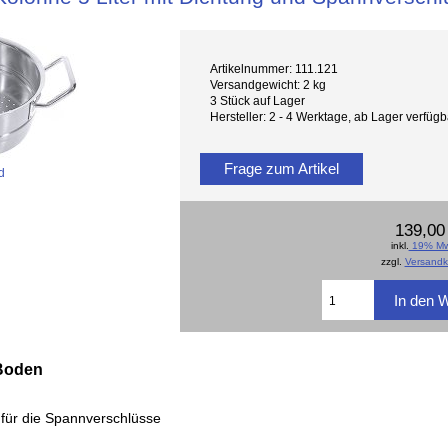
Artikelnummer: 111.121
Versandgewicht: 2 kg
3 Stück auf Lager
Hersteller: 2 - 4 Werktage, ab Lager verfü
Frage zum Artikel
d
139,00
inkl.
19% Mw
zzgl.
Versandk
 Boden
 für die Spannverschlüsse