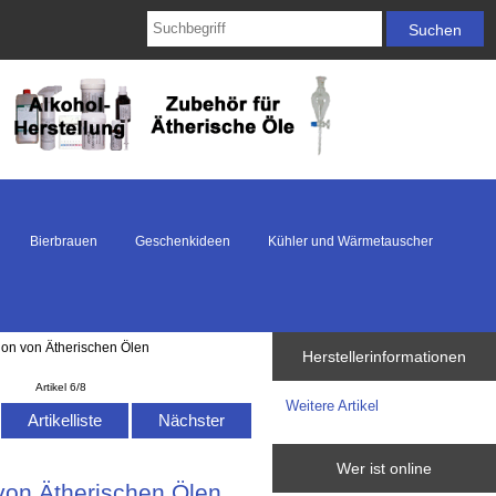
Bierbrauen
Geschenkideen
Kühler und Wärmetauscher
tion von Ätherischen Ölen
Herstellerinformationen
Artikel 6/8
Weitere Artikel
Artikelliste
Nächster
Wer ist online
 von Ätherischen Ölen