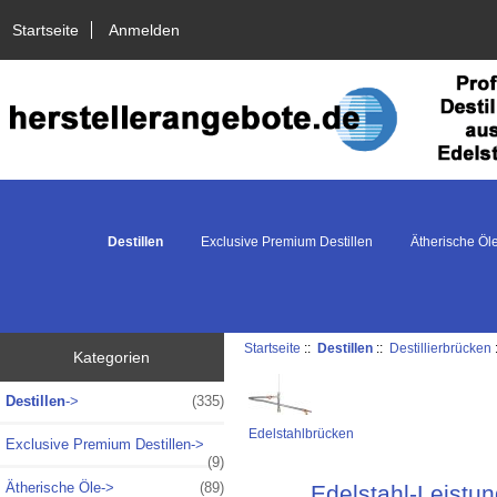
Startseite
Anmelden
Destillen
Exclusive Premium Destillen
Ätherische Öl
Startseite
::
Destillen
::
Destillierbrücken
Kategorien
Destillen
->
(335)
Edelstahlbrücken
Exclusive Premium Destillen->
(9)
Ätherische Öle->
(89)
Edelstahl-Leistun