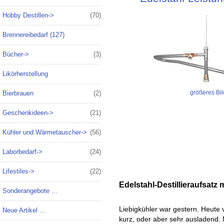
Hobby Destillen->
(70)
Brennereibedarf (127)
Bücher->
(3)
Likörherstellung
größeres Bil
Bierbrauen
(2)
Geschenkideen->
(21)
Kühler und Wärmetauscher->
(56)
Laborbedarf->
(24)
Lifestiles->
(22)
Edelstahl-Destillieraufsatz
Sonderangebote ...
Liebigkühler war gestern. Heute 
Neue Artikel ...
kurz, oder aber sehr ausladend. 