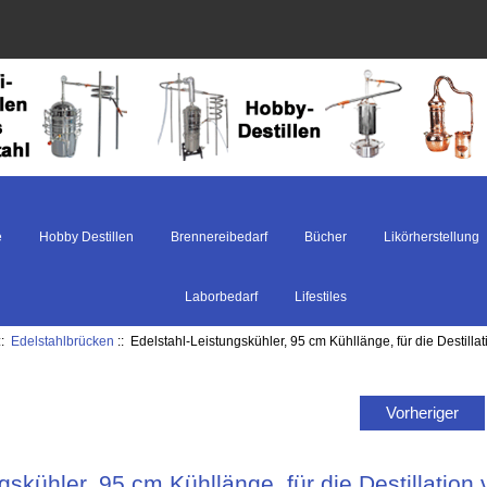
e
Hobby Destillen
Brennereibedarf
Bücher
Likörherstellung
Laborbedarf
Lifestiles
::
Edelstahlbrücken
:: Edelstahl-Leistungskühler, 95 cm Kühllänge, für die Destilla
Vorheriger
gskühler, 95 cm Kühllänge, für die Destillation