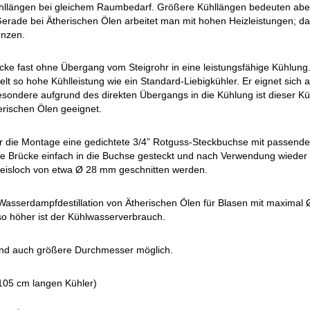
längen bei gleichem Raumbedarf. Größere Kühllängen bedeuten aber e
erade bei Ätherischen Ölen arbeitet man mit hohen Heizleistungen; d
enzen.
ücke fast ohne Übergang vom Steigrohr in eine leistungsfähige Kühlung
lt so hohe Kühlleistung wie ein Standard-Liebigkühler. Er eignet sich a
ondere aufgrund des direkten Übergangs in die Kühlung ist dieser Küh
erischen Ölen geeignet.
 für die Montage eine gedichtete 3/4” Rotguss-Steckbuchse mit passend
e Brücke einfach in die Buchse gesteckt und nach Verwendung wieder
eisloch von etwa Ø 28 mm geschnitten werden.
e Wasserdampfdestillation von Ätherischen Ölen für Blasen mit maximal 
o höher ist der Kühlwasserverbrauch.
 sind auch größere Durchmesser möglich.
n 105 cm langen Kühler)