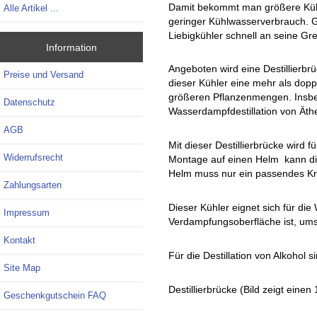
Damit bekommt man größere Kühl
Alle Artikel ...
geringer Kühlwasserverbrauch. G
Liebigkühler schnell an seine Gr
Information
Angeboten wird eine Destillierbr
Preise und Versand
dieser Kühler eine mehr als doppe
größeren Pflanzenmengen. Insbes
Datenschutz
Wasserdampfdestillation von Äth
AGB
Mit dieser Destillierbrücke wird
Widerrufsrecht
Montage auf einen Helm kann di
Helm muss nur ein passendes Kr
Zahlungsarten
Dieser Kühler eignet sich für di
Impressum
Verdampfungsoberfläche ist, ums
Kontakt
Für die Destillation von Alkohol
Site Map
Destillierbrücke (Bild zeigt eine
Geschenkgutschein FAQ