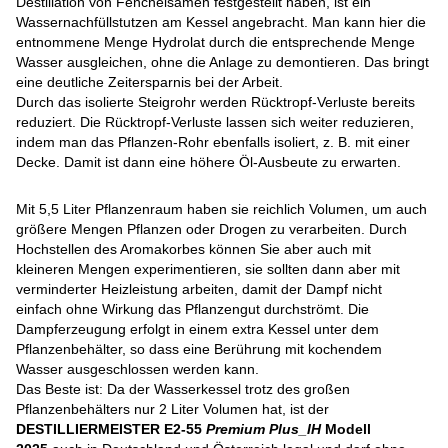
Destillation von Fenchelsamen festgestellt haben, ist ein
Wassernachfüllstutzen am Kessel angebracht. Man kann hier die
entnommene Menge Hydrolat durch die entsprechende Menge
Wasser ausgleichen, ohne die Anlage zu demontieren. Das bringt
eine deutliche Zeitersparnis bei der Arbeit.
Durch das isolierte Steigrohr werden Rücktropf-Verluste bereits
reduziert. Die Rücktropf-Verluste lassen sich weiter reduzieren,
indem man das Pflanzen-Rohr ebenfalls isoliert, z. B. mit einer
Decke. Damit ist dann eine höhere Öl-Ausbeute zu erwarten.
Mit 5,5 Liter Pflanzenraum haben sie reichlich Volumen, um auch
größere Mengen Pflanzen oder Drogen zu verarbeiten. Durch
Hochstellen des Aromakorbes können Sie aber auch mit
kleineren Mengen experimentieren, sie sollten dann aber mit
verminderter Heizleistung arbeiten, damit der Dampf nicht
einfach ohne Wirkung das Pflanzengut durchströmt. Die
Dampferzeugung erfolgt in einem extra Kessel unter dem
Pflanzenbehälter, so dass eine Berührung mit kochendem
Wasser ausgeschlossen werden kann.
Das Beste ist: Da der Wasserkessel trotz des großen
Pflanzenbehälters nur 2 Liter Volumen hat, ist der
DESTILLIERMEISTER E2-55
Premium Plus_IH
Modell