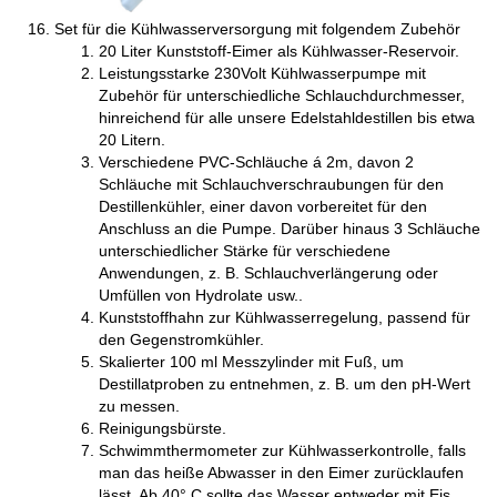
Set für die Kühlwasserversorgung mit folgendem Zubehör
20 Liter Kunststoff-Eimer als Kühlwasser-Reservoir.
Leistungsstarke 230Volt Kühlwasserpumpe mit
Zubehör für unterschiedliche Schlauchdurchmesser,
hinreichend für alle unsere Edelstahldestillen bis etwa
20 Litern.
Verschiedene PVC-Schläuche á 2m, davon 2
Schläuche mit Schlauchverschraubungen für den
Destillenkühler, einer davon vorbereitet für den
Anschluss an die Pumpe. Darüber hinaus 3 Schläuche
unterschiedlicher Stärke für verschiedene
Anwendungen, z. B. Schlauchverlängerung oder
Umfüllen von Hydrolate usw..
Kunststoffhahn zur Kühlwasserregelung, passend für
den Gegenstromkühler.
Skalierter 100 ml Messzylinder mit Fuß, um
Destillatproben zu entnehmen, z. B. um den pH-Wert
zu messen.
Reinigungsbürste.
Schwimmthermometer zur Kühlwasserkontrolle, falls
man das heiße Abwasser in den Eimer zurücklaufen
lässt. Ab 40° C sollte das Wasser entweder mit Eis