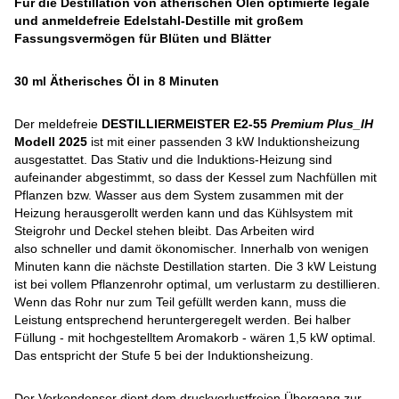
Für die Destillation von ätherischen Ölen optimierte legale
und anmeldefreie Edelstahl-Destille mit großem
Fassungsvermögen für Blüten und Blätter
30 ml Ätherisches Öl in 8 Minuten
Der meldefreie
DESTILLIERMEISTER E2-55
Premium Plus_IH
Modell 2025
ist mit einer passenden 3 kW Induktionsheizung
ausgestattet. Das Stativ und die Induktions-Heizung sind
aufeinander abgestimmt, so dass der Kessel zum Nachfüllen mit
Pflanzen bzw. Wasser aus dem System zusammen mit der
Heizung herausgerollt werden kann und das Kühlsystem mit
Steigrohr und Deckel stehen bleibt. Das Arbeiten wird
also schneller und damit ökonomischer. Innerhalb von wenigen
Minuten kann die nächste Destillation starten. Die 3 kW Leistung
ist bei vollem Pflanzenrohr optimal, um verlustarm zu destillieren.
Wenn das Rohr nur zum Teil gefüllt werden kann, muss die
Leistung entsprechend heruntergeregelt werden. Bei halber
Füllung - mit hochgestelltem Aromakorb - wären 1,5 kW optimal.
Das entspricht der Stufe 5 bei der Induktionsheizung.
Der Vorkondensor dient dem druckverlustfreien Übergang zur