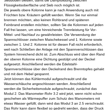
Siebboden bleiben, damit die Dampfbildung zwischen
Flüssigkeitsoberfläche und Sieb noch möglich ist.
Die jeweils obere Kolonne kann je nach Anwendung auch mit
Früchten bzw. Kräutern gefüllt werden. Wenn Sie nur einmal
brennen möchten, also keinen Rohbrand und späteren
Feinbrand erstellen möchten, sollten Sie die Kolonnen auf jeden
Fall frei lassen, um eine hinreichende Trennleistung für Vor-
Mittel- und Nachlauf zu gewährleisten. Die Verwendung der
Spannschlösser zwischen Maischekessel und 1. Kolonne sowie
zwischen 1. Und 2. Kolonne ist für diesen Fall nicht erforderlich,
weil nach Schließen der Anlage mit den Spannverschlüssen das
System hinreichend dicht ist. Zum Abschluss wird über den Rand
der oberen Kolonne eine Dichtung gestülpt und der Deckel
aufgesetzt. Anschließend werden die Edelstahl-
Spannverschlüsse über den Deckelrand des Brenntopfes gehakt
und mit dem Hebel gespannt.
Jetzt können das Kühlermodul aufgeschraubt und die
Wasserschläuche angeschlossen werden. Anschließend
werden die Sicherheitsmodule aufgeschraubt; zunächst das
Modul 2. Das Manometer-Rohr 3.2 wird jetzt, wenn nicht schon
geschehen als Wärmepuffer zum Schutz des Manometers mit
etwas Wasser gefüllt; dann wird das Modul 3 an 2.5 verschraubt.
Das Rohr kann dann flexibel so gedreht werden, dass der Druck