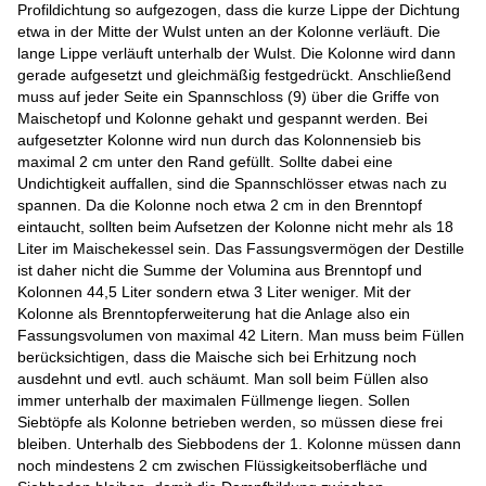
Profildichtung so aufgezogen, dass die kurze Lippe der Dichtung
etwa in der Mitte der Wulst unten an der Kolonne verläuft. Die
lange Lippe verläuft unterhalb der Wulst. Die Kolonne wird dann
gerade aufgesetzt und gleichmäßig festgedrückt. Anschließend
muss auf jeder Seite ein Spannschloss (9) über die Griffe von
Maischetopf und Kolonne gehakt und gespannt werden. Bei
aufgesetzter Kolonne wird nun durch das Kolonnensieb bis
maximal 2 cm unter den Rand gefüllt. Sollte dabei eine
Undichtigkeit auffallen, sind die Spannschlösser etwas nach zu
spannen. Da die Kolonne noch etwa 2 cm in den Brenntopf
eintaucht, sollten beim Aufsetzen der Kolonne nicht mehr als 18
Liter im Maischekessel sein. Das Fassungsvermögen der Destille
ist daher nicht die Summe der Volumina aus Brenntopf und
Kolonnen 44,5 Liter sondern etwa 3 Liter weniger. Mit der
Kolonne als Brenntopferweiterung hat die Anlage also ein
Fassungsvolumen von maximal 42 Litern. Man muss beim Füllen
berücksichtigen, dass die Maische sich bei Erhitzung noch
ausdehnt und evtl. auch schäumt. Man soll beim Füllen also
immer unterhalb der maximalen Füllmenge liegen. Sollen
Siebtöpfe als Kolonne betrieben werden, so müssen diese frei
bleiben. Unterhalb des Siebbodens der 1. Kolonne müssen dann
noch mindestens 2 cm zwischen Flüssigkeitsoberfläche und