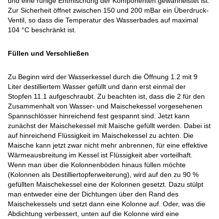
und eine ruhige Entmischung der Komponenten gewährleistet ist.
Zur Sicherheit öffnet zwischen 150 und 200 mBar ein Überdruck-
Ventil, so dass die Temperatur des Wasserbades auf maximal
104 °C beschränkt ist.
Füllen und Verschließen
Zu Beginn wird der Wasserkessel durch die Öffnung 1.2 mit 9
Liter destilliertem Wasser gefüllt und dann erst einmal der
Stopfen 11.1 aufgeschraubt. Zu beachten ist, dass die 2 für den
Zusammenhalt von Wasser- und Maischekessel vorgesehenen
Spannschlösser hinreichend fest gespannt sind. Jetzt kann
zunächst der Maischekessel mit Maische gefüllt werden. Dabei ist
auf hinreichend Flüssigkeit im Maischekessel zu achten. Die
Maische kann jetzt zwar nicht mehr anbrennen, für eine effektive
Wärmeausbreitung im Kessel ist Flüssigkeit aber vorteilhaft.
Wenn man über die Kolonnenböden hinaus füllen möchte
(Kolonnen als Destilliertopferweiterung), wird auf den zu 90 %
gefüllten Maischekessel eine der Kolonnen gesetzt. Dazu stülpt
man entweder eine der Dichtungen über den Rand des
Maischekessels und setzt dann eine Kolonne auf. Oder, was die
Abdichtung verbessert, unten auf die Kolonne wird eine