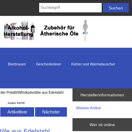
Bierbrauen
Geschenkideen
Kühler und Wärmetauscher
 Potstill/Whiskydestille aus Edelstahl
Herstellerinformationen
Artikel 49/58
Weitere Artikel
Artikelliste
Nächster
Wer ist online
lle aus Edelstahl