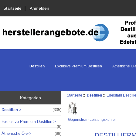
Startseite
Anmelden
Destillen
Exclusive Premium Destillen
Ätherische Öl
Startseite
::
Destillen
::
Edelstahl Destill
Kategorien
Destillen
->
(335)
Gegenstrom-Leistungskühler
Exclusive Premium Destillen->
(9)
Ätherische Öle->
(89)
DESTILLIERMEI