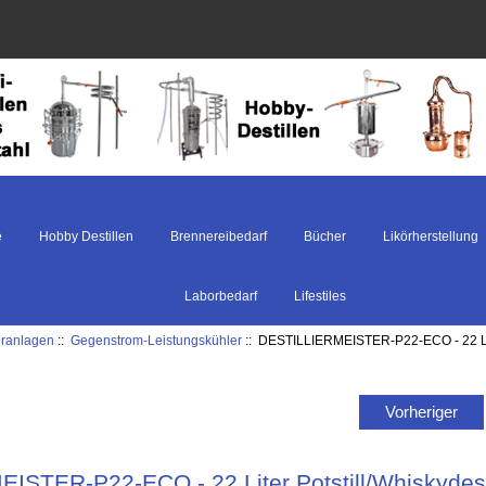
e
Hobby Destillen
Brennereibedarf
Bücher
Likörherstellung
Laborbedarf
Lifestiles
ieranlagen
::
Gegenstrom-Leistungskühler
:: DESTILLIERMEISTER-P22-ECO - 22 Liter
Vorheriger
STER-P22-ECO - 22 Liter Potstill/Whiskydesti