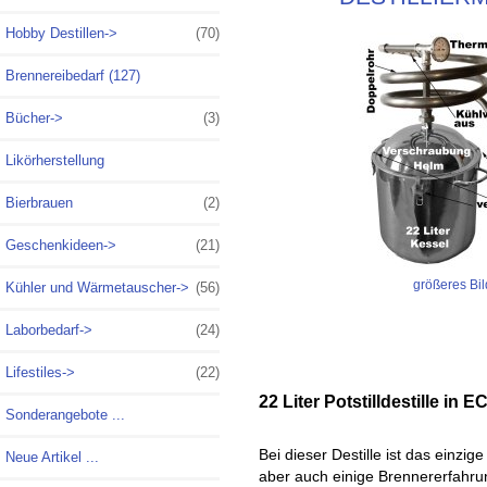
Hobby Destillen->
(70)
Brennereibedarf (127)
Bücher->
(3)
Likörherstellung
Bierbrauen
(2)
Geschenkideen->
(21)
größeres Bil
Kühler und Wärmetauscher->
(56)
Laborbedarf->
(24)
Lifestiles->
(22)
22 Liter Potstilldestille in
Sonderangebote ...
Bei dieser Destille ist das einzi
Neue Artikel ...
aber auch einige Brennererfahrung