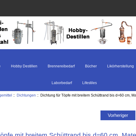
e
Hobby Destillen
Brennereibedarf
Bücher
Likörherstellung
Laborbedarf
Lifestiles
gemittel
::
Dichtungen
:: Dichtung für Töpfe mit breitem Schüttrand bis d=60 cm, M
Vorheriger
Töpfe mit breitem Schüttrand bis d=60 cm, Mate