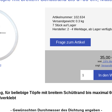
Artikelnummer: 102.634
Versandgewicht: 0.3 kg
7 Stück auf Lager
Hersteller: 2 - 4 Werktage, ab Lager verfü
Frage zum Artikel
35,00 
inkl.
19% Mw
d
zzgl.
Versandk
g, für beliebige Töpfe mit breitem Schüttrand bis maximal
dverklebt
- Gewünschten Durchmesser des Dichtung angeben -