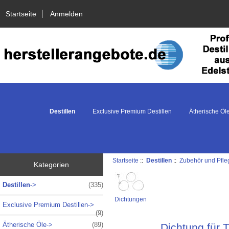
Startseite
Anmelden
Destillen
Exclusive Premium Destillen
Ätherische Öl
Startseite
::
Destillen
::
Zubehör und Pfle
Kategorien
Destillen
->
(335)
Dichtungen
Exclusive Premium Destillen->
(9)
Ätherische Öle->
(89)
Dichtung für 