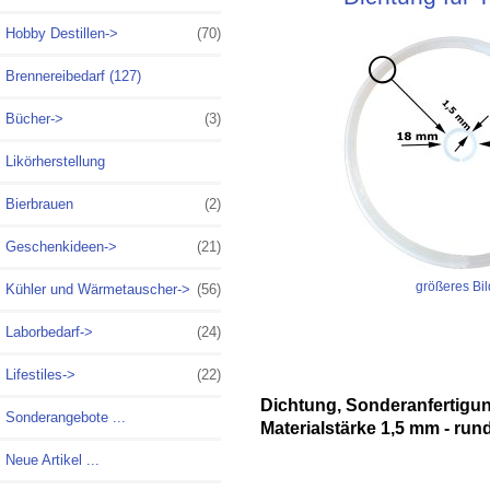
Hobby Destillen->
(70)
Brennereibedarf (127)
Bücher->
(3)
Likörherstellung
Bierbrauen
(2)
Geschenkideen->
(21)
größeres Bil
Kühler und Wärmetauscher->
(56)
Laborbedarf->
(24)
Lifestiles->
(22)
Dichtung, Sonderanfertigun
Sonderangebote ...
Materialstärke 1,5 mm - run
Neue Artikel ...