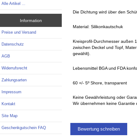
Alle Artikel ...
Die Dichtung wird über den Schü
Information
Material: Silikonkautschuk
Preise und Versand
Kreisprofil-Durchmesser außen
Datenschutz
zwischen Deckel und Topf, Mate
gewählt).
AGB
Lebensmittel BGA und FDA konf
Widerrufsrecht
Zahlungsarten
60 +/- 5º Shore, transparent
Impressum
Keine Gewährleistung oder Garan
Wir übernehmen keine Garantie daf
Kontakt
Site Map
Geschenkgutschein FAQ
Bewertung schreiben