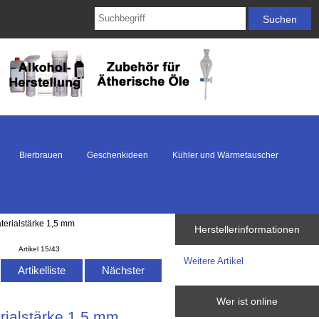
Bierbrauen
Geschenkideen
Kühler und Wärmetauscher
aterialstärke 1,5 mm
Herstellerinformationen
Artikel 15/43
Weitere Artikel
Artikelliste
Nächster
Wer ist online
rialstärke 1,5 mm