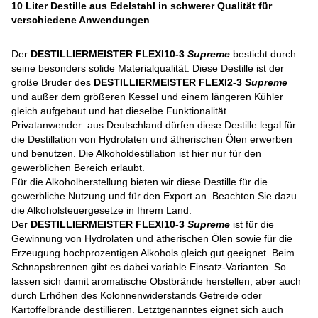
10 Liter Destille aus Edelstahl in schwerer Qualität für
verschiedene Anwendungen
Der
DESTILLIERMEISTER FLEXI10-3
Supreme
besticht durch
seine besonders solide Materialqualität. Diese Destille ist der
große Bruder des
DESTILLIERMEISTER FLEXI2-3
Supreme
und außer dem größeren Kessel und einem längeren Kühler
gleich aufgebaut und hat dieselbe Funktionalität.
Privatanwender aus Deutschland dürfen diese Destille legal für
die Destillation von Hydrolaten und ätherischen Ölen erwerben
und benutzen. Die Alkoholdestillation ist hier nur für den
gewerblichen Bereich erlaubt.
Für die Alkoholherstellung bieten wir diese Destille für die
gewerbliche Nutzung und für den Export an. Beachten Sie dazu
die Alkoholsteuergesetze in Ihrem Land.
Der
DESTILLIERMEISTER FLEXI10-3
Supreme
ist für die
Gewinnung von Hydrolaten und ätherischen Ölen sowie für die
Erzeugung hochprozentigen Alkohols gleich gut geeignet. Beim
Schnapsbrennen gibt es dabei variable Einsatz-Varianten. So
lassen sich damit aromatische Obstbrände herstellen, aber auch
durch Erhöhen des Kolonnenwiderstands Getreide oder
Kartoffelbrände destillieren. Letztgenanntes eignet sich auch