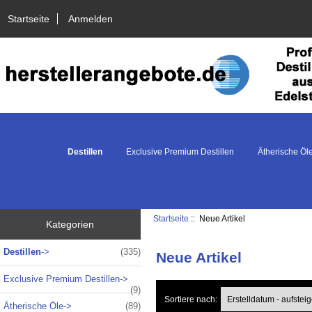
Startseite
Anmelden
Destillen
Exclusive Premium Destillen
Ätherische Öl
Startseite
:: Neue Artikel
Kategorien
Destillen
->
(335)
Neue Artikel
Exclusive Premium Destillen->
(9)
Sortiere nach:
Ätherische Öle->
(89)