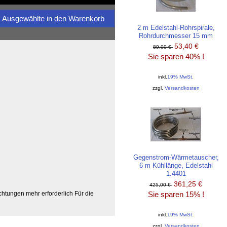
2 m Edelstahl-Rohrspirale,
Rohrdurchmesser 15 mm
53,40 €
89,00 €
Sie sparen 40% !
inkl.
19% MwSt.
zzgl.
Versandkosten
Gegenstrom-Wärmetauscher,
6 m Kühllänge, Edelstahl
1.4401
361,25 €
425,00 €
Sie sparen 15% !
tungen mehr erforderlich Für die
inkl.
19% MwSt.
zzgl.
Versandkosten