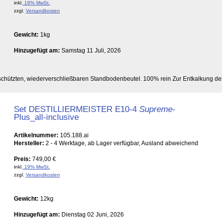
inkl.
19% MwSt.
zzgl.
Versandkosten
Gewicht:
1kg
Hinzugefügt am:
Samstag 11 Juli, 2026
eschützten, wiederverschließbaren Standbodenbeutel. 100% rein Zur Entkalkung de
Set DESTILLIERMEISTER E10-4
Supreme
-
Plus_all-inclusive
Artikelnummer:
105.188.ai
Hersteller:
2 - 4 Werktage, ab Lager verfügbar, Ausland abweichend
Preis:
749,00 €
inkl.
19% MwSt.
zzgl.
Versandkosten
Gewicht:
12kg
Hinzugefügt am:
Dienstag 02 Juni, 2026