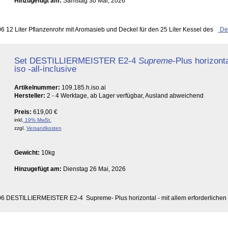
Hinzugefügt am:
Samstag 30 Mai, 2026
06 12 Liter Pflanzenrohr mit Aromasieb und Deckel für den 25 Liter Kessel des
Det
Set DESTILLIERMEISTER E2-4
Supreme
-Plus horizont
iso -all-inclusive
Artikelnummer:
109.185.h.iso.ai
Hersteller:
2 - 4 Werktage, ab Lager verfügbar, Ausland abweichend
Preis:
619,00 €
inkl.
19% MwSt.
zzgl.
Versandkosten
Gewicht:
10kg
Hinzugefügt am:
Dienstag 26 Mai, 2026
2006 DESTILLIERMEISTER E2-4 Supreme- Plus horizontal - mit allem erforderlichen