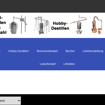
e
Hobby Destillen
Brennereibedarf
Bücher
Likörherstellung
Laborbedarf
Lifestiles