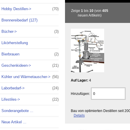
Hobby Destillen->
(70)
Zeige
1
bis
10
(von
405
neuen Artikeln)
Brennereibedarf (127)
Bücher->
(3)
Likörherstellung
Bierbrauen
(2)
Geschenkideen->
(21)
Kühler und Wärmetauscher->
(56)
Auf Lager:
4
Laborbedarf->
(24)
Hinzufügen:
Lifestiles->
(22)
Sonderangebote ...
Bau von optimierten Destillen seit 
Details
Neue Artikel ...