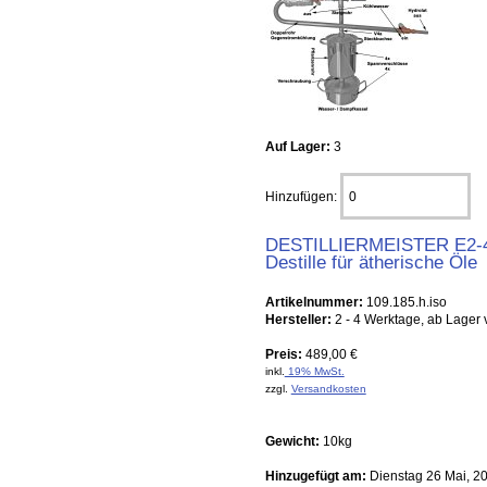
Auf Lager:
3
Hinzufügen:
DESTILLIERMEISTER E2-
Destille für ätherische Öle
Artikelnummer:
109.185.h.iso
Hersteller:
2 - 4 Werktage, ab Lager
Preis:
489,00 €
inkl.
19% MwSt.
zzgl.
Versandkosten
Gewicht:
10kg
Hinzugefügt am:
Dienstag 26 Mai, 2