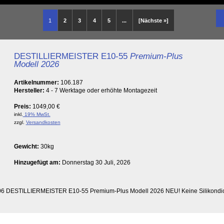
1
2
3
4
5
...
[Nächste »]
DESTILLIERMEISTER E10-55
Premium-Plus
Modell 2026
Artikelnummer:
106.187
Hersteller:
4 - 7 Werktage oder erhöhte Montagezeit
Preis:
1049,00 €
inkl.
19% MwSt.
zzgl.
Versandkosten
Gewicht:
30kg
Hinzugefügt am:
Donnerstag 30 Juli, 2026
2006 DESTILLIERMEISTER E10-55 Premium-Plus Modell 2026 NEU! Keine Silikondich