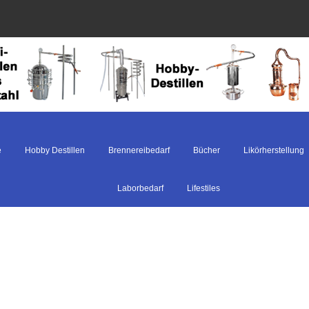
e
Hobby Destillen
Brennereibedarf
Bücher
Likörherstellung
Laborbedarf
Lifestiles