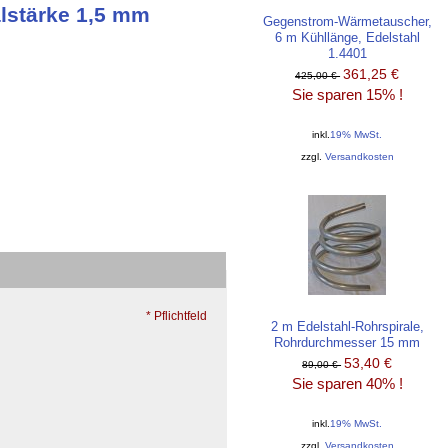
alstärke 1,5 mm
Gegenstrom-Wärmetauscher,
6 m Kühllänge, Edelstahl
1.4401
361,25 €
425,00 €
Sie sparen 15% !
inkl.
19% MwSt.
zzgl.
Versandkosten
* Pflichtfeld
2 m Edelstahl-Rohrspirale,
Rohrdurchmesser 15 mm
53,40 €
89,00 €
Sie sparen 40% !
inkl.
19% MwSt.
zzgl.
Versandkosten