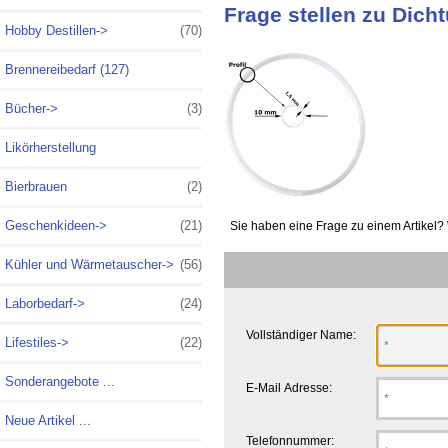
Frage stellen zu Dich
Hobby Destillen->
(70)
Brennereibedarf (127)
Bücher->
(3)
Likörherstellung
Bierbrauen
(2)
Geschenkideen->
(21)
Sie haben eine Frage zu einem Artikel? 
Kühler und Wärmetauscher->
(56)
Laborbedarf->
(24)
Vollständiger Name:
Lifestiles->
(22)
Sonderangebote ...
E-Mail Adresse:
Neue Artikel ...
Telefonnummer: