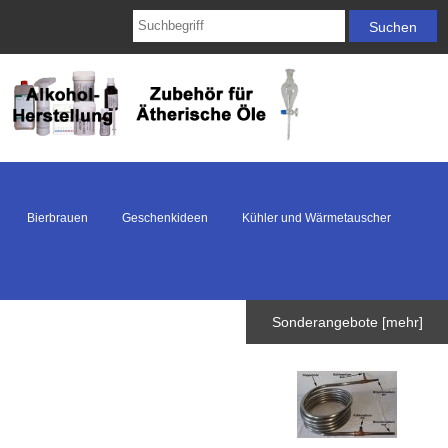
Bierbrauen
Geschenkideen
Kühler und Wärmetauscher
Sonderangebote [mehr]