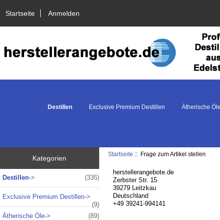
Startseite
Anmelden
Destillen
Exclusive Premium Destillen
Ätherische Öl
Startseite
:: Frage zum Artikel stellen
Kategorien
herstellerangebote.de
Destillen
->
(335)
Zerbster Str. 15
39279 Leitzkau
Deutschland
Exclusive Premium Destillen->
+49 39241-994141
(9)
Ätherische Öle->
(89)