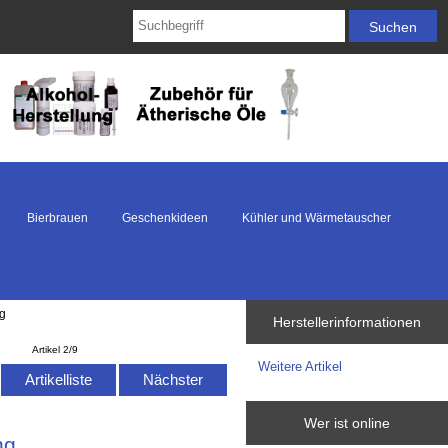
Bierbrauen
Geschenkideen
Kühler und Wärmetauscher
ng
Herstellerinformationen
Artikel 2/9
Weitere Artikel
Artikelliste
Nächster
Wer ist online
ng