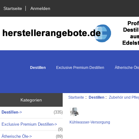
Startseite
Anmelden
Destillen
Exclusive Premium Destillen
Ätherische Öl
Startseite
::
Destillen
::
Zubehör und Pfle
Kategorien
Destillen
->
(335)
Kühlwasser-Versorgung
Exclusive Premium Destillen->
(9)
Ätherische Öle->
(89)