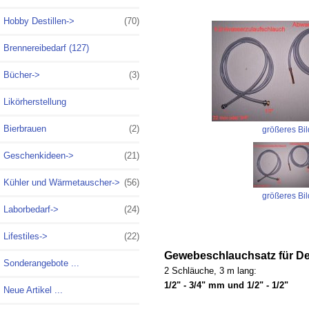
Hobby Destillen->
(70)
Brennereibedarf (127)
Bücher->
(3)
Likörherstellung
Bierbrauen
(2)
größeres Bil
Geschenkideen->
(21)
Kühler und Wärmetauscher->
(56)
größeres Bil
Laborbedarf->
(24)
Lifestiles->
(22)
Gewebeschlauchsatz für Des
Sonderangebote ...
2 Schläuche, 3 m lang:
1/2" - 3/4" mm und 1/2" - 1/2"
Neue Artikel ...