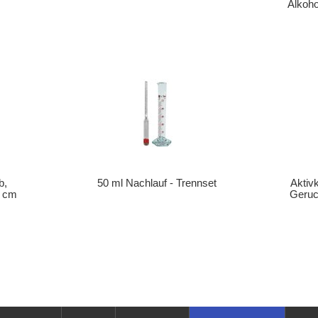
Alkoho
b,
50 ml Nachlauf - Trennset
Aktiv
8 cm
Geruc