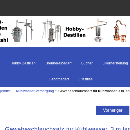
e
Hobby Destillen
Brennereibedarf
Bücher
Likörherstellung
Laborbedarf
Lifestiles
gemittel
::
Kühlwasser-Versorgung
:: Gewebeschlauchsatz für Kühlwasser, 3 m la
Vorheriger
Gewebeschlauchsatz für Kühlwasser, 3 m la