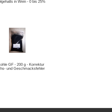
lgehalts in Wein - 0 bis 25%
kohle GF - 200 g - Korrektur
hs- und Geschmacksfehler