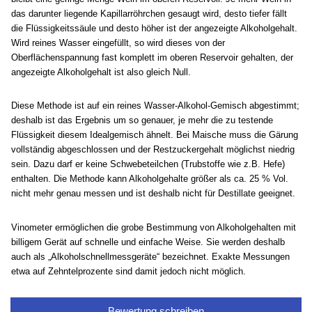
das darunter liegende Kapillarröhrchen gesaugt wird, desto tiefer fällt
die Flüssigkeitssäule und desto höher ist der angezeigte Alkoholgehalt.
Wird reines Wasser eingefüllt, so wird dieses von der
Oberflächenspannung fast komplett im oberen Reservoir gehalten, der
angezeigte Alkoholgehalt ist also gleich Null.
Diese Methode ist auf ein reines Wasser-Alkohol-Gemisch abgestimmt;
deshalb ist das Ergebnis um so genauer, je mehr die zu testende
Flüssigkeit diesem Idealgemisch ähnelt. Bei Maische muss die Gärung
vollständig abgeschlossen und der Restzuckergehalt möglichst niedrig
sein. Dazu darf er keine Schwebeteilchen (
Trubstoffe wie z.B. Hefe
)
enthalten. Die Methode kann Alkoholgehalte größer als ca. 25 % Vol.
nicht mehr genau messen und ist deshalb nicht für
Destillate
geeignet.
Vinometer ermöglichen die grobe Bestimmung von Alkoholgehalten mit
billigem Gerät auf schnelle und einfache Weise. Sie werden deshalb
auch als „Alkoholschnellmessgeräte“ bezeichnet. Exakte Messungen
.
etwa auf Zehntelprozente sind damit jedoch nicht möglich
Bewertung schreiben