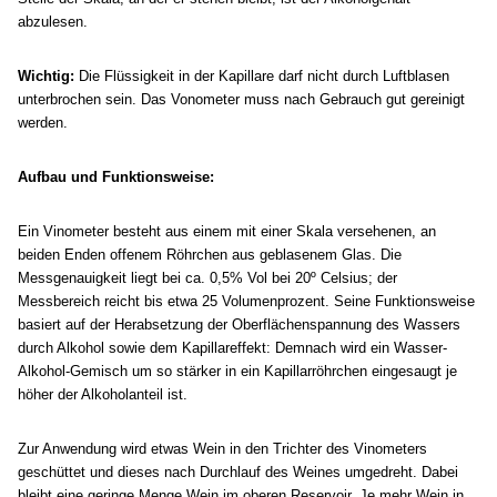
abzulesen.
Wichtig:
Die Flüssigkeit in der Kapillare darf nicht durch Luftblasen
unterbrochen sein. Das Vonometer muss nach Gebrauch gut gereinigt
werden.
Aufbau und Funktionsweise:
Ein Vinometer besteht aus einem mit einer Skala versehenen, an
beiden Enden offenem Röhrchen aus geblasenem Glas. Die
Messgenauigkeit liegt bei ca. 0,5
% Vol
bei 20º Celsius; der
Messbereich reicht bis etwa 25 Volumenprozent. Seine Funktionsweise
basiert auf der Herabsetzung der
Oberflächenspannung
des Wassers
durch Alkohol sowie dem
Kapillareffekt
: Demnach wird ein Wasser-
Alkohol-Gemisch um so stärker in ein
Kapillarröhrchen
eingesaugt je
höher der Alkoholanteil ist.
Zur Anwendung wird etwas Wein in den Trichter des Vinometers
geschüttet und dieses nach Durchlauf des Weines umgedreht. Dabei
bleibt eine geringe Menge Wein im oberen Reservoir. Je mehr Wein in